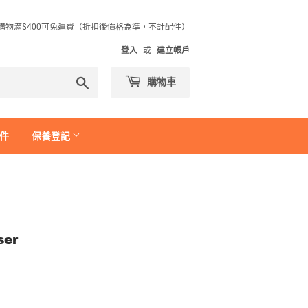
購物滿$400可免運費（折扣後價格為準，不計配件）
登入
或
建立帳戶
搜
購物車
尋
件
保養登記
ser