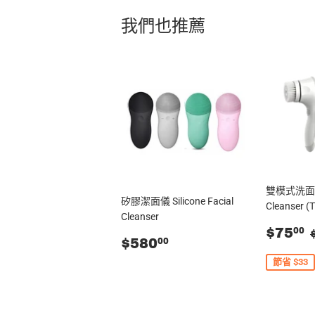
我們也推薦
雙模式洗面機 E
矽膠潔面儀 Silicone Facial
Cleanser (
Cleanser
售
$75
00
零
$580.00
$580
00
價
售
節省 $33
價