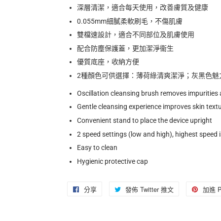
深層清潔，適合每天使用，改善膚質及健康
0.055mm
細膩柔軟刷毛，不傷肌膚
雙檔速設計，適合不同部位及肌膚使用
配合防塵保護蓋，更加潔淨衞生
優質底座，收納方便
2
種顏色可供選擇：薄荷綠清爽潔淨；灰黑色魅
Oscillation cleansing brush removes impurities
Gentle cleansing experience improves skin text
Convenient stand to place the device upright
2 speed settings (low and high), highest speed 
Easy to clean
Hygienic protective cap
分享
分
發佈 Twitter 推文
在
加進 Pi
享
Twitter
至
上