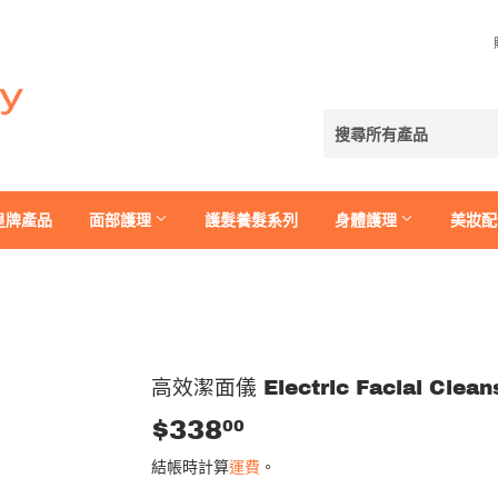
皇牌產品
面部護理
護髮養髮系列
身體護理
美妝配
高效潔面儀 Electric Facial Clean
$338
$338.00
00
結帳時計算
運費
。