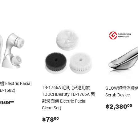
Facebook
發
佈
推
文
lectric Facial
TB-1766A 毛刷 (只適用於
GLOW超聲淨膚儀 Ul
TB-1582)
TOUCHBeauty TB-1766A 面
Scrub Device
$75.00
零售價
$108.00
部潔面儀 Electric Facial
$108
00
零
$
$2,380
00
Clean Set)
售
零
$78.00
價
$78
00
售
價