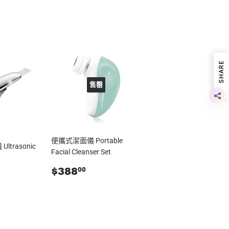
SHARE
售罄
便攜式潔面儀 Portable
trasonic
Facial Cleanser Set
零
$388.00
$388
00
2,380.00
售
價