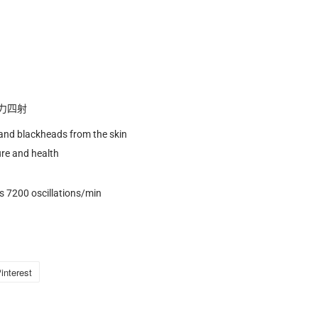
力四射
 and blackheads from the skin
ure and health
is 7200 oscillations/min
nterest
加
入
Pinterest