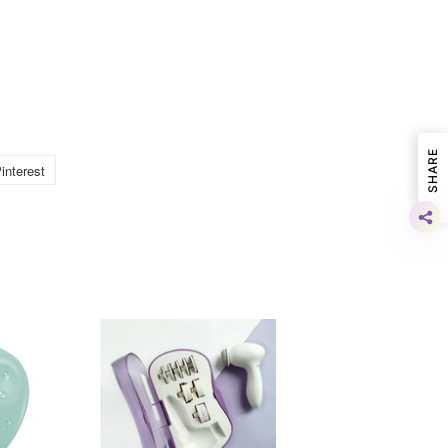
SHARE
nterest
加
入
Pinterest