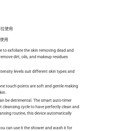
部位使用
使用
e to exfoliate the skin removing dead and
o remove dirt, oils, and makeup residues
tensity levels suit different skin types and
cone touch-points are soft and gentle making
kin.
can be detrimental. The smart auto-timer
ct cleansing cycle to have perfectly clean and
ansing routine, this device automatically
you can use it the shower and wash it for