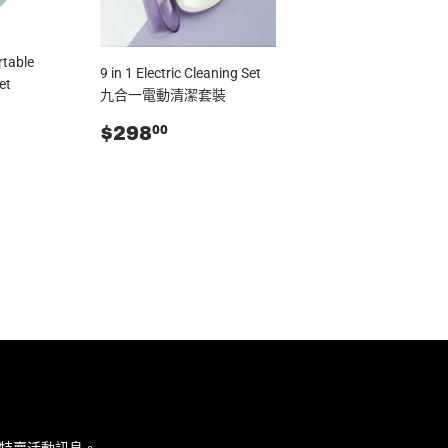
able
9 in 1 Electric Cleaning Set
et
九合一電動清潔套裝
88.00
零
$298.00
$298
00
售
價
特賣活動訊息。