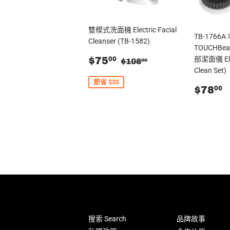
雙模式洗面機 Electric Facial
TB-1766
Cleanser (TB-1582)
TOUCHBea
售
$75.00
零售價
$108.00
部潔面儀 Elec
$75
00
$108
00
價
Clean Set)
節省 $33
零
$
$78
00
售
價
搜索 Search
品牌故事