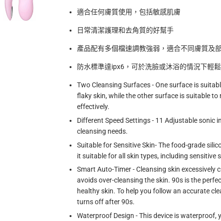
適合任何膚質使用，包括敏感肌膚
日常清潔護理和去角質的好幫手
產品配有多個檔速調教強弱，適合不同膚質及
防水標準達
ipx6
，可於洗臉或沐浴的情況下輕鬆
Two Cleansing Surfaces - One surface is suitabl
flaky skin, while the other surface is suitable t
effectively.
Different Speed Settings - 11 Adjustable sonic in
cleansing needs.
Suitable for Sensitive Skin- The food-grade sili
it suitable for all skin types, including sensitive s
Smart Auto-Timer - Cleansing skin excessively 
avoids over-cleansing the skin. 90s is the perfe
healthy skin. To help you follow an accurate cle
turns off after 90s.
Waterproof Design - This device is waterproof, 