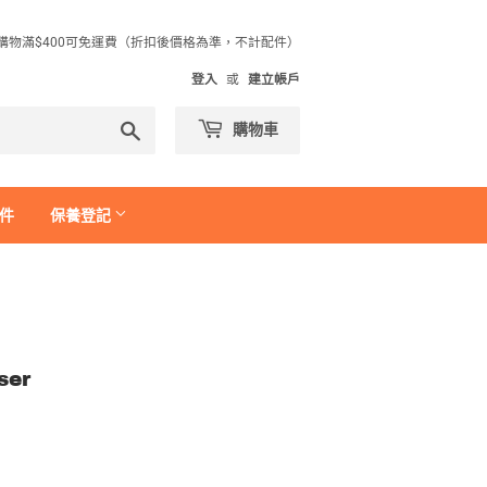
購物滿$400可免運費（折扣後價格為準，不計配件）
登入
或
建立帳戶
搜
購物車
尋
件
保養登記
ser