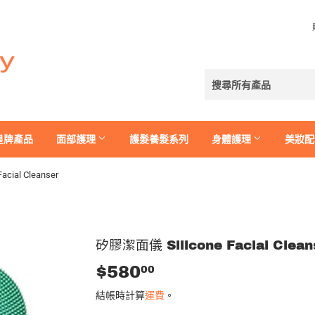
皇牌產品
面部護理
護髮養髮系列
身體護理
美妝配
cial Cleanser
矽膠潔面儀 Silicone Facial Clean
$580
$580.00
00
結帳時計算
運費
。