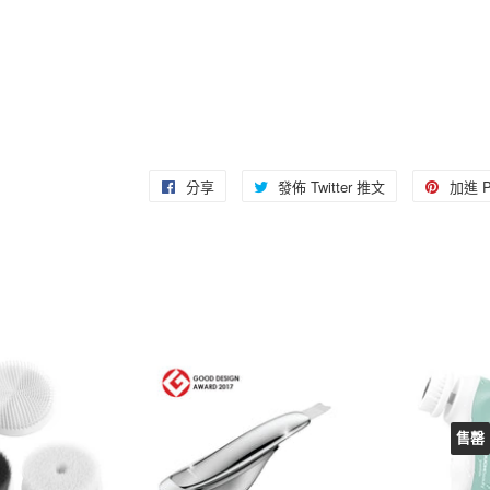
分享
分
發佈 Twitter 推文
在
加進 Pi
享
Twitter
至
上
Facebook
發
佈
推
文
售罄