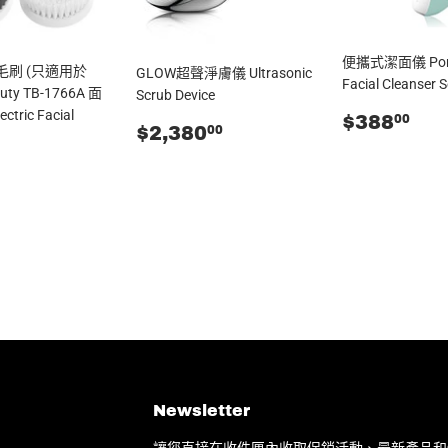
便攜式潔面儀 Port
A 毛刷 (只適用於
GLOW超聲淨膚儀 Ultrasonic
Facial Cleanser S
uty TB-1766A 面
Scrub Device
tric Facial
零
$3
$388
00
零
$2,380.00
$2,380
00
售
售
價
78.00
價
Newsletter
讓您直接在收件匣內收取促銷活動、最新產品和