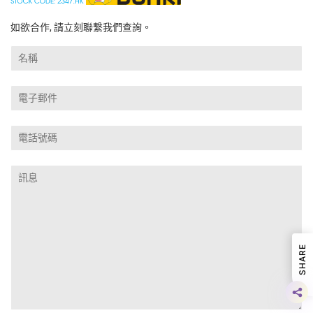
如欲合作, 請立刻聯繫我們查詢。
名
稱
電
子
郵
電
件
話
號
訊
碼
息
SHARE