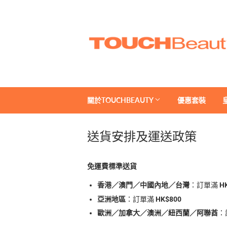
關於TOUCHBEAUTY
優惠套裝
送貨安排及運送政策
免運費標準送貨
香港／澳門／中國內地／台灣
：訂單滿
H
亞洲地區
：訂單滿
HK$800
歐洲／加拿大／澳洲／紐西蘭／阿聯酋
：