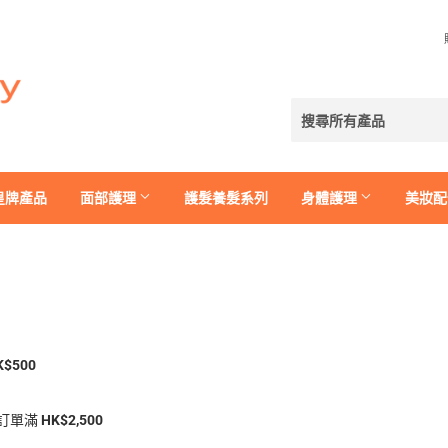
皇牌產品
面部護理
護髮養髮系列
身體護理
美妝配
K$500
訂單滿
HK$2,500