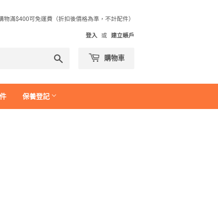
購物滿$400可免運費（折扣後價格為準，不計配件）
登入
或
建立帳戶
搜
購物車
尋
件
保養登記