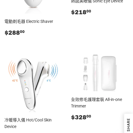
熱感美眼儀 Sonic Eye Device
零
$218.00
$218
00
售
電動剃毛器 Electric Shaver
價
零
$288.00
$288
00
售
價
全效修毛護理套裝 All-in-one
Trimmer
零
$328.00
$328
00
冷暖導入儀 Hot/Cool Skin
SHARE
售
Device
價