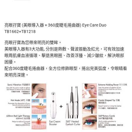
亮眼孖寶 (美眼導入器 + 360度睫毛捲曲器) Eye Care Duo
TB1662+TB1218
亮眼孖寶為您帶來明亮的雙眸。
美眼導入器有3大功能, 分別是熱敷、聲波振動及紅光，可有效加速
眼周肌膚血液循環、擊退黑眼圈、改善浮腫、減少皺紋，解決眼部
困擾。
配合360度睫毛捲曲器，全方位修飾眼型，捲出完美弧度，令眼睛看
來明亮深邃。