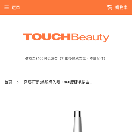
選單
購物車
購物滿$400可免運費（折扣後價格為準，不計配件）
›
首頁
亮眼孖寶 (美眼導入器 + 360度睫毛捲曲器) Eye Care Duo