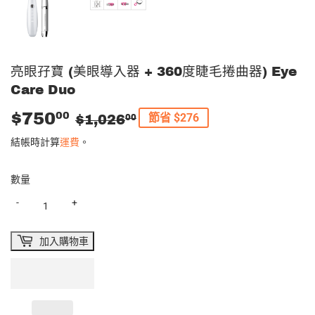
亮眼孖寶 (美眼導入器 + 360度睫毛捲曲器) Eye
Care Duo
$750
零
$1,026.00
售
$750.00
00
節省 $276
$1,026
00
售
價
結帳時計算
運費
。
價
數量
-
+
加入購物車