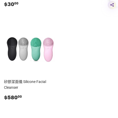
零
$30.00
$30
00
售
價
矽膠潔面儀 Silicone Facial
Cleanser
零
$580.00
$580
00
售
價